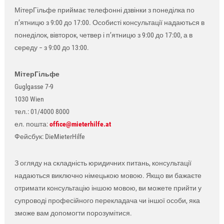
МітерГільфе приймає телефонні дзвінки з понеділка по
п’ятницю з 9:00 до 17:00. Особисті консультації надаються в
понеділок, вівторок, четвер і п’ятницю з 9:00 до 17:00, а в
середу − з 9:00 до 13:00.
МітерГільфе
Guglgasse 7-9
1030 Wien
тел.: 01/4000 8000
ел. пошта:
office@mieterhilfe.at
Фейсбук: DieMieterHilfe
З огляду на складність юридичних питань, консультації
надаються виключно німецькою мовою. Якщо ви бажаєте
отримати консультацію іншою мовою, ви можете прийти у
супроводі професійного перекладача чи іншої особи, яка
зможе вам допомогти порозумітися.