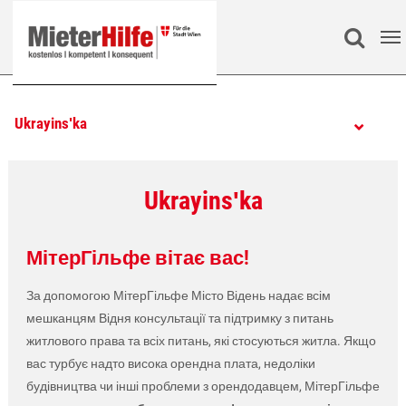
Zum Hauptinhalt springen
Search
Ukrayinsʹka
Ukrayinsʹka
МітерГільфе вітає вас!
За допомогою МітерГільфе Місто Відень надає всім
мешканцям Відня консультації та підтримку з питань
житлового права та всіх питань, які стосуються житла. Якщо
вас турбує надто висока орендна плата, недоліки
будівництва чи інші проблеми з орендодавцем, МітерГільфе