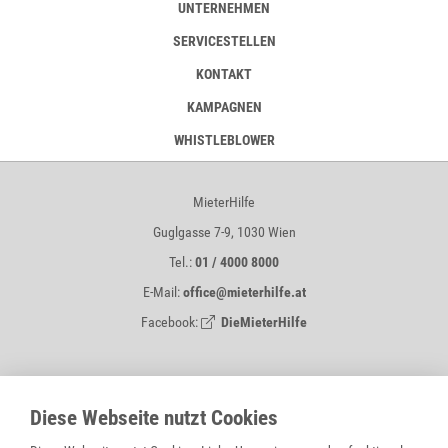
UNTERNEHMEN
SERVICESTELLEN
KONTAKT
KAMPAGNEN
WHISTLEBLOWER
MieterHilfe
Guglgasse 7-9, 1030 Wien
Tel.:
01 / 4000 8000
E-Mail:
office@mieterhilfe.at
Facebook:
DieMieterHilfe
MIETERHILFE IST EIN SERVICE VON
Diese Webseite nutzt Cookies