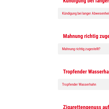
Kündigung bei lange
Kündigung bei langer Abwesenhei
Mahnung richtig zuge
Mahnung richtig zugestellt?
Tropfender Wasserh
Tropfender Wasserhahn
Zigarettengenuss auf