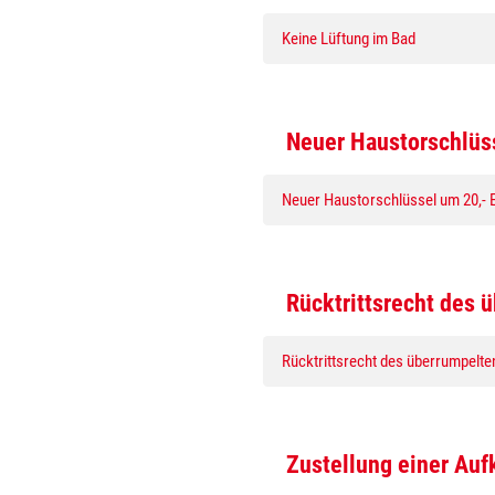
Keine Lüftung im Bad
Neuer Haustorschlüss
Neuer Haustorschlüssel um 20,- 
Rücktrittsrecht des 
Rücktrittsrecht des überrumpelte
Zustellung einer Auf