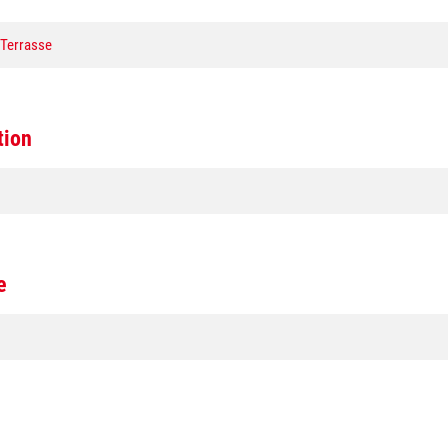
 Terrasse
tion
e
d