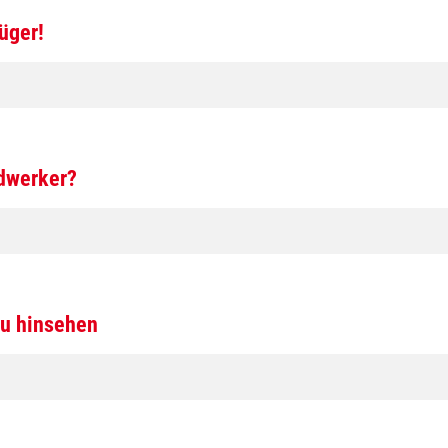
üger!
dwerker?
u hinsehen