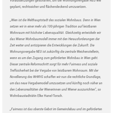
Voraussetzungen geschaffen, um die Wohnungsvergabe NEU wie
geplant, rechtssicher und flächendeckend umzusetzen.
„Wien ist die Welthauptstadt des sozialen Wohnbaus. Denn in Wien
setzen wir in einer mehr als 100-jährigen Tradition auf leistbaren
Wohnraum mit höchster Lebensqualität. Gleichzeitig entwickeln wir
das Wiener Wohnbaumodell immer mit den Herausforderungen der
Zeit weiter und antizipieren die Entwicklungen der Zukunft. Die
Wohnungsvergabe NEU ist zukünftig die zentrale Weichenstellerin,
wenn es um den Zugang zum geförderten Wohnbau in Wien geht.
Dieser zentrale Reformschritt sorgt für mehr Fairness und soziale
Treffsicherheit bei der Vergabe von leistbarem Wohnraum. Mit der
Novellierung des WrWVG schaffen wir nun die rechtliche Grundlage,
um das neue Vergabemodell umzusetzen und künftig noch näher an
den Lebensrealitäten der Wienerinnen und Wiener auszurichten“, so
Wohnbaustadträtin Elke Hanel-Torsch.
„Fairness ist das oberste Gebot im Gemeindebau und im geförderten