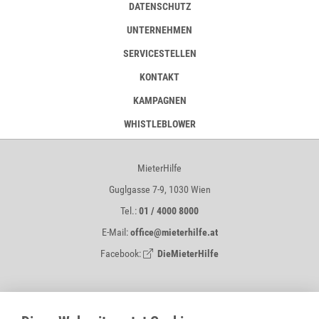
DATENSCHUTZ
UNTERNEHMEN
SERVICESTELLEN
KONTAKT
KAMPAGNEN
WHISTLEBLOWER
MieterHilfe
Guglgasse 7-9, 1030 Wien
Tel.:
01 / 4000 8000
E-Mail:
office@mieterhilfe.at
Facebook:
DieMieterHilfe
MIETERHILFE IST EIN SERVICE VON