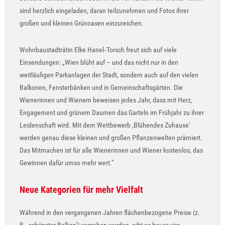
sind herzlich eingeladen, daran teilzunehmen und Fotos ihrer
großen und kleinen Grünoasen einzureichen.
Wohnbaustadträtin Elke Hanel‑Torsch freut sich auf viele
Einsendungen: „Wien blüht auf
–
und das nicht nur in den
weitläufigen Parkanlagen der Stadt, sondern auch auf den vielen
Balkonen, Fensterbänken und in Gemeinschaftsgärten. Die
Wienerinnen und Wienern beweisen jedes Jahr, dass mit Herz,
Engagement und grünem Daumen das Garteln im Frühjahr zu ihrer
Leidenschaft wird. Mit dem Wettbewerb ,Blühendes Zuhause‘
werden genau diese kleinen und großen Pflanzenwelten prämiert.
Das Mitmachen ist für alle Wienerinnen und Wiener kostenlos, das
Gewinnen dafür umso mehr wert.“
Neue Kategorien für mehr Vielfalt
Während in den vergangenen Jahren flächenbezogene Preise (z.
B. ‚schönster Balkon‘) vergeben wurden, gibt es heuer vier