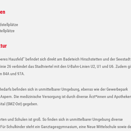
ten
dstellplätze
ellplätze
ktur
beres Hausfeld‘‘ befindet sich direkt am Badeteich Hirschstetten und der Seestadt
inie 26 verbindet das Stadtviertel mit den U-Bahn-Linien U2, U1 und U6. Zudem gi
en 84A und 97A.
Bedarfs befinden sich in unmittelbarer Umgebung, ebenso wie der Gewerbepark
 Aspern. Die medizinische Versorgung ist durch diverse Ärzt*innen und Apotheke
ital (SMZ-Ost) gegeben.
ten und Schulen ist groß. So finden sich in unmittelbarer Umgebung diverse
. Für Schulkinder steht ein Ganztagesgymnasium, eine Neue Mittelschule sowie de