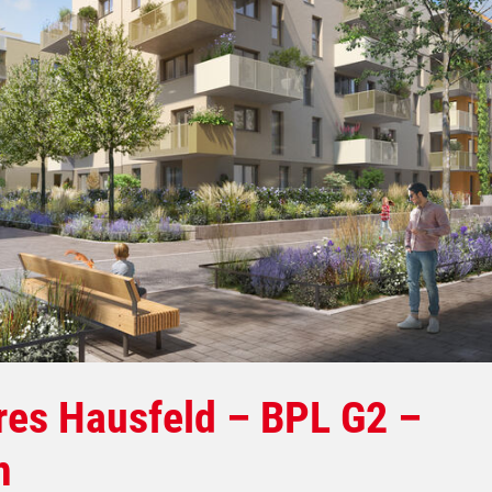
res Hausfeld – BPL G2 –
m