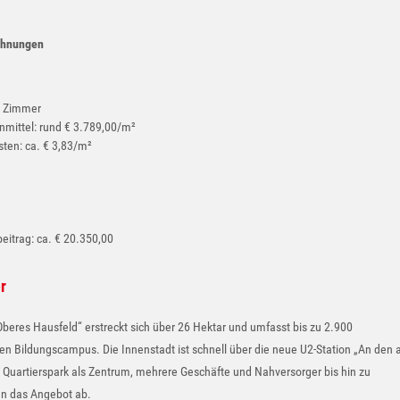
ohnungen
4 Zimmer
nmittel: rund € 3.789,00/m²
ten: ca. € 3,83/m²
eitrag: ca. € 20.350,00
r
Oberes Hausfeld“ erstreckt sich über 26 Hektar und umfasst bis zu 2.900
n Bildungscampus. Die Innenstadt ist schnell über die neue U2-Station „An den a
n Quartierspark als Zentrum, mehrere Geschäfte und Nahversorger bis hin zu
en das Angebot ab.