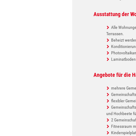
Ausstattung der W
Alle Wohnungen
Terrassen.
Beheizt werde
Konditionierun
Photovoltaika
Laminatboden
Angebote für die 
mehrere Gemei
Gemeinschaft
flexibler Gem
Gemeinschafts
und Hochbeete fü
2 Gemeinschaf
Fitnessraum m
Kinderspielpla