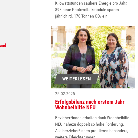
Kilowattstunden saubere Energie pro Jahr,
898 neue Photovoltaikmodule sparen
jährlich rd. 170 Tonnen CO₂ ein
 und
WEITERLESEN
25.02.2025
Erfolgsbilanz nach erstem Jahr
Wohnbeihilfe NEU
Bezieher*innen erhalten dank Wohnbeihilfe
NEU nahezu doppelt so hohe Förderung,
Alleinerzieher*innen profitieren besonders,
weitere Erleichterungen…