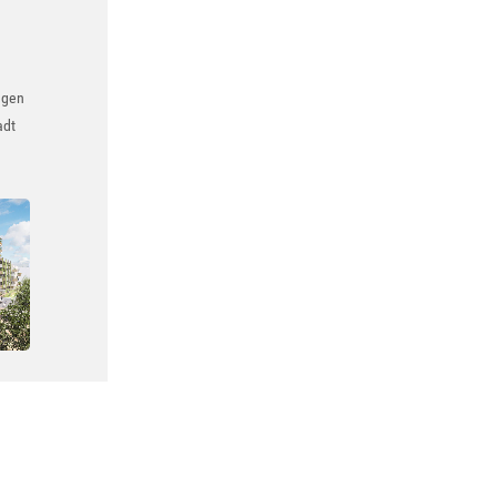
agen
adt