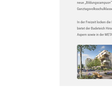
neue „Bildungscampus+“ 
Ganztagsvolksschulklasse
In der Freizeit locken d
bietet der Badeteich Hir
Aspern sowie in der META
Show larger version