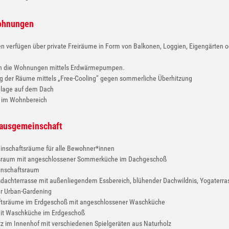
ohnungen
 verfügen über private Freiräume in Form von Balkonen, Loggien, Eigengärten o
n die Wohnungen mittels Erdwärmepumpen.
g der Räume mittels „Free-Cooling“ gegen sommerliche Überhitzung
nlage auf dem Dach
 im Wohnbereich
Hausgemeinschaft
nschaftsräume für alle Bewohner*innen
sraum mit angeschlossener Sommerküche im Dachgeschoß
einschaftsraum
dachterrasse mit außenliegendem Essbereich, blühender Dachwildnis, Yogaterra
r Urban-Gardening
tsräume im Erdgeschoß mit angeschlossener Waschküche
it Waschküche im Erdgeschoß
tz im Innenhof mit verschiedenen Spielgeräten aus Naturholz