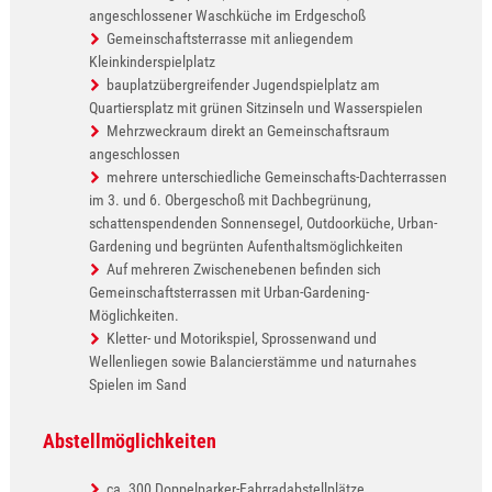
angeschlossener Waschküche im Erdgeschoß
Gemeinschaftsterrasse mit anliegendem
Kleinkinderspielplatz
bauplatzübergreifender Jugendspielplatz am
Quartiersplatz mit grünen Sitzinseln und Wasserspielen
Mehrzweckraum direkt an Gemeinschaftsraum
angeschlossen
mehrere unterschiedliche Gemeinschafts-Dachterrassen
im 3. und 6. Obergeschoß mit Dachbegrünung,
schattenspendenden Sonnensegel, Outdoorküche, Urban-
Gardening und begrünten Aufenthaltsmöglichkeiten
Auf mehreren Zwischenebenen befinden sich
Gemeinschaftsterrassen mit Urban-Gardening-
Möglichkeiten.
Kletter- und Motorikspiel, Sprossenwand und
Wellenliegen sowie Balancierstämme und naturnahes
Spielen im Sand
Abstellmöglichkeiten
ca. 300 Doppelparker-Fahrradabstellplätze