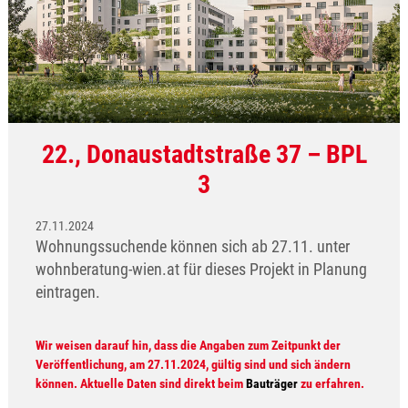
22., Donaustadtstraße 37 – BPL
3
27.11.2024
Wohnungssuchende können sich ab 27.11. unter
wohnberatung-wien.at für dieses Projekt in Planung
eintragen.
Wir weisen darauf hin, dass die Angaben zum Zeitpunkt der
Veröffentlichung, am 27.11.2024, gültig sind und sich ändern
können. Aktuelle Daten sind direkt beim
Bauträger
zu erfahren.