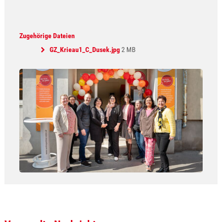
Zugehörige Dateien
GZ_Krieau1_C_Dusek.jpg
2 MB
Show larger version