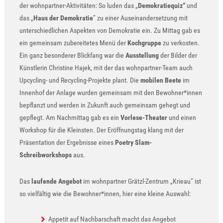
der wohnpartner-Aktivitäten: So luden das „
Demokratiequiz“
und
das „
Haus der Demokratie
“ zu einer Auseinandersetzung mit
unterschiedlichen Aspekten von Demokratie ein. Zu Mittag gab es
ein gemeinsam zubereitetes Menü der
Kochgruppe
zu verkosten.
Ein ganz besonderer Blickfang war die
Ausstellung
der Bilder der
Künstlerin Christine Hajek, mit der das wohnpartner-Team auch
Upcycling- und Recycling-Projekte plant. Die
mobilen Beete
im
Innenhof der Anlage wurden gemeinsam mit den Bewohner*innen
bepflanzt und werden in Zukunft auch gemeinsam gehegt und
gepflegt. Am Nachmittag gab es ein
Vorlese-Theater
und einen
Workshop für die Kleinsten. Der Eröffnungstag klang mit der
Präsentation der Ergebnisse eines
Poetry Slam-
Schreibworkshops
aus.
Das
laufende Angebot
im wohnpartner Grätzl-Zentrum „Krieau“ ist
so vielfältig wie die Bewohner*innen, hier eine kleine Auswahl:
Appetit auf Nachbarschaft macht das Angebot