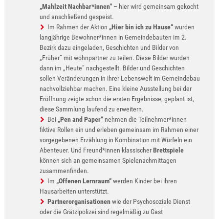
„Mahlzeit Nachbar*innen“
– hier wird gemeinsam gekocht
und anschließend gespeist.
Im Rahmen der Aktion
„Hier bin ich zu Hause“
wurden
langjährige Bewohner*innen in Gemeindebauten im 2.
Bezirk dazu eingeladen, Geschichten und Bilder von
„Früher“ mit wohnpartner zu teilen. Diese Bilder wurden
dann im „Heute“ nachgestellt. Bilder und Geschichten
sollen Veränderungen in ihrer Lebenswelt im Gemeindebau
nachvollziehbar machen. Eine kleine Ausstellung bei der
Eröffnung zeigte schon die ersten Ergebnisse, geplant ist,
diese Sammlung laufend zu erweitern.
Bei
„Pen and Paper“
nehmen die Teilnehmer*innen
fiktive Rollen ein und erleben gemeinsam im Rahmen einer
vorgegebenen Erzählung in Kombination mit Würfeln ein
Abenteuer. Und Freund*innen klassischer
Brettspiele
können sich an gemeinsamen Spielenachmittagen
zusammenfinden.
Im
„Offenen Lernraum“
werden Kinder bei ihren
Hausarbeiten unterstützt.
Partnerorganisationen
wie der Psychosoziale Dienst
oder die Grätzlpolizei sind regelmäßig zu Gast