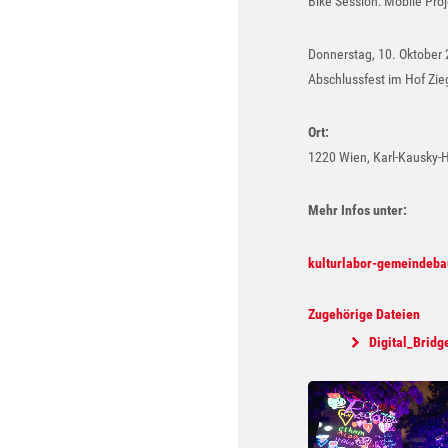
Bike Session: Mobile Pro
Donnerstag, 10. Oktober 
Abschlussfest im Hof Zie
Ort:
1220 Wien, Karl-Kausky-Ho
Mehr Infos unter:
kulturlabor-gemeindeba
Zugehörige Dateien
Digital_Bridg
Show larger version