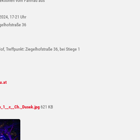
jektionen vom Fahrrad aus
2024, 17-21 Uhr
gelhofstraße 36
f, Treffpunkt: Ziegelhofstraße 36, bei Stiege 1
u.at
e_1__c__Ch._Dusek.jpg
621 KB