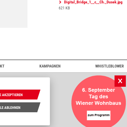
Digital_Bridge_1__c__Ch._Dusek.jpg
621 KB
AKT
KAMPAGNEN
WHISTLEBLOWER
Wohnberatung Wien
wohnpartner
E AKZEPTIEREN
wohnen.wien.at
LE ABLEHNEN
wienwohntbesser.at