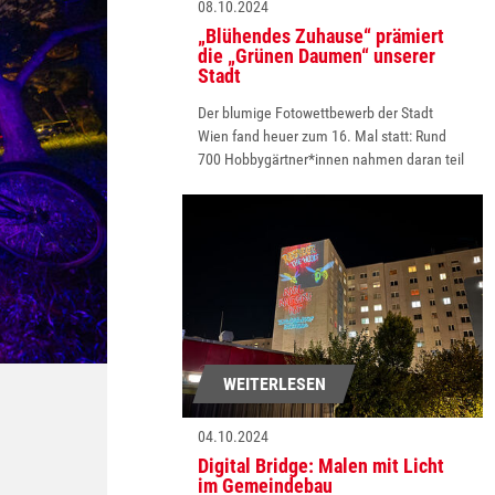
08.10.2024
„Blühendes Zuhause“ prämiert
die „Grünen Daumen“ unserer
Stadt
Der blumige Fotowettbewerb der Stadt
Wien fand heuer zum 16. Mal statt: Rund
700 Hobbygärtner*innen nahmen daran teil
WEITERLESEN
04.10.2024
Digital Bridge: Malen mit Licht
im Gemeindebau