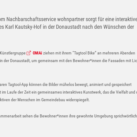
om Nachbarschaftsservice wohnpartner sorgt für eine interaktiv
des Karl Kautsky-Hof in der Donaustadt nach den Wünschen der
 Künstlergruppe
OMAi
ziehen mit ihrem “Tagtool Bike” an mehreren Abenden
n der Donaustadt, um gemeinsam mit den Bewohner*innen die Fassaden mit Lic
nbaren Tagtool-App können die Bilder mühelos bewegt, animiert und gespeichert
 im Laufe der Zeit ein gemeinsames interaktives Kunstwerk, das die Vielfalt und 
ektiven der Menschen im Gemeindebau widerspiegelt.
sammenarbeit sehen die Bewohner*innen ihre gewohnte Umgebung sprichwörtlich