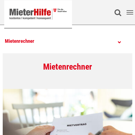
Zum Hauptinhalt springen
Search
Mietenrechner
Mietenrechner